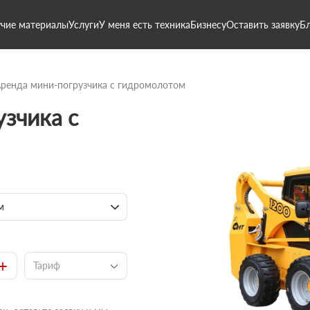
чие материалы
Услуги
У меня есть техника
Бизнесу
Оставить заявку
Б
ренда мини-погрузчика с гидромолотом
зчика с
м
+
Тариф