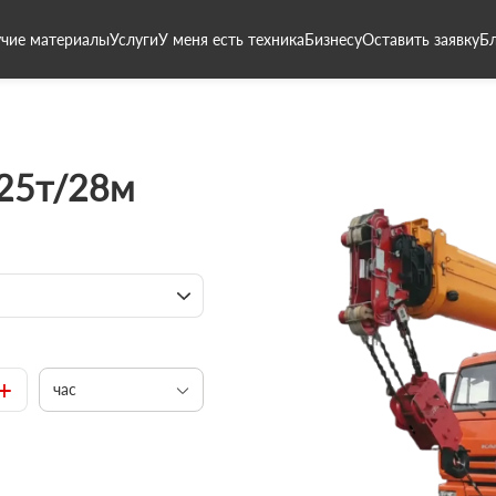
чие материалы
Услуги
У меня есть техника
Бизнесу
Оставить заявку
Б
 25т/28м
+
час