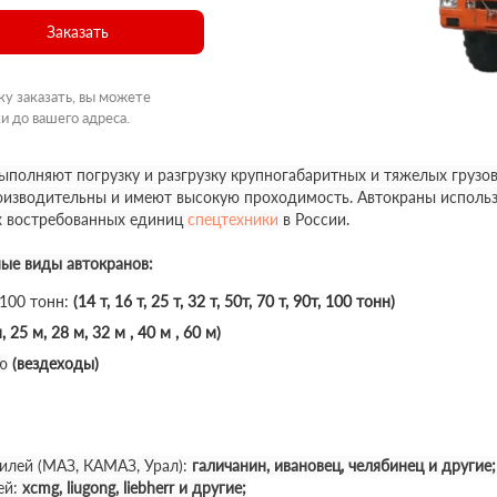
Заказать
ку заказать, вы можете
и до вашего адреса.
полняют погрузку и разгрузку крупногабаритных и тяжелых грузов
роизводительны и имеют высокую проходимость. Автокраны использ
х востребованных единиц
спецтехники
в России.
ные виды автокранов:
 100 тонн:
(14 т, 16 т, 25 т, 32 т, 50т, 70 т, 90т, 100 тонн)
, 25 м, 28 м, 32 м , 40 м , 60 м)
ю
(вездеходы)
илей (МАЗ, КАМАЗ, Урал):
галичанин, ивановец, челябинец и другие;
ей:
xcmg, liugong, liebherr и другие;