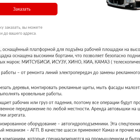
Заказать
ку заказать, вы можете
и до вашего адреса.
, оснащённый платформой для подъёма рабочей площадки на высот
щадка оснащена высокими бортами, что позволяет безопасно подни
ных марок: МИТСУБИСИ, ИСУЗУ, ХИНО, КИА, КАМАЗ ( телескопичес
аботы – от ремонта линий электропередач до замены рекламного
езать деревья, монтировать рекламные щиты, мыть фасады малоэт
выполнять кровельные работы.
ает рабочих или груз от падения, поэтому все операции будут пр
твенное передвижение по любой местности. Аренда автовышки на 
ки агрегата.
изированное оборудование – автогидроподъемники. Эта спецтехник
ый механизм – АГП. В качестве шасси применяют Камаз и прочие ма
м компаниям, которые специализируются на промышленном и бытов