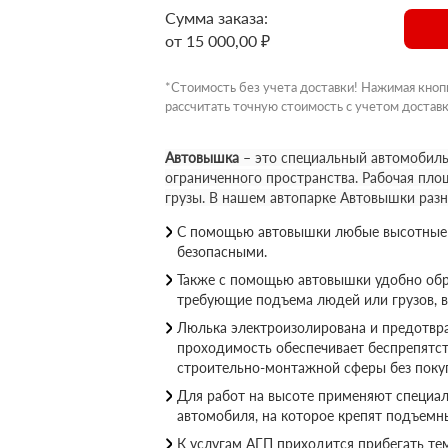
Сумма заказа:
от 15 000,00 ₽
*Стоимость без учета доставки! Нажимая кноп
рассчитать точную стоимость с учетом доставк
Автовышка
– это специальный автомобиль
ограниченного пространства. Рабочая пло
грузы. В нашем автопарке Автовышки раз
С помощью автовышки любые высотные р
безопасными.
Также с помощью автовышки удобно обр
требующие подъема людей или грузов, 
Люлька электроизолирована и предотвращ
проходимость обеспечивает беспрепятс
строительно-монтажной сферы без покуп
Для работ на высоте применяют специал
автомобиля, на которое крепят подъемн
К услугам АГП приходится прибегать те