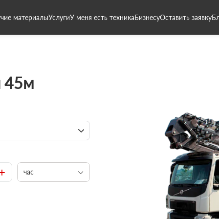
чие материалы
Услуги
У меня есть техника
Бизнесу
Оставить заявку
Б
 45м
+
час