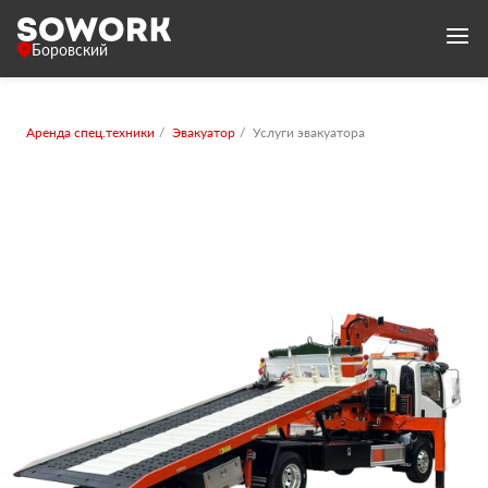
Боровский
Аренда спец.техники
Эвакуатор
Услуги эвакуатора