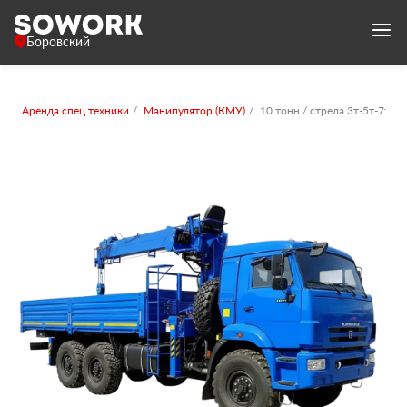
Боровский
Аренда спец.техники
Манипулятор (КМУ)
10 тонн / стрела 3т-5т-7т