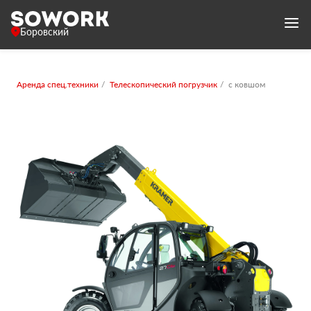
Боровский
Аренда спец.техники
Телескопический погрузчик
с ковшом