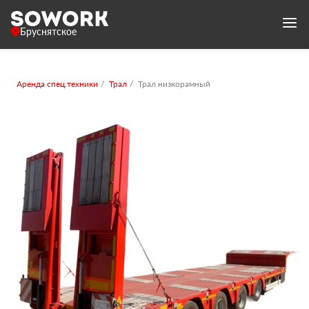
Бруснятское
Аренда спец.техники
Трал
Трал низкорамный