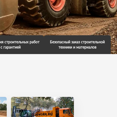
ия строительных работ
Безопасный заказ строительной
с гарантией
техники и материалов
аем гарантию на
Мы обещаем, что к вам приедет
е работ и несем за это
профессионал. У него есть
енность. Мы обещаем,
большой опыт выполненных
имся в ваш объект, так
работ. Каждая техника обслужена
 нас важно, чтобы вы
и исправна. Он умеет все сделать
и свои поставленные
на отлично. И вы останетесь в
чи точно в срок.
хорошем настроении!