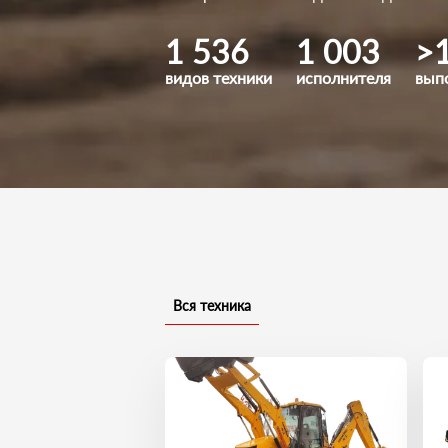
1 536
1 003
>
видов техники
исполнителя
вып
Вся техника