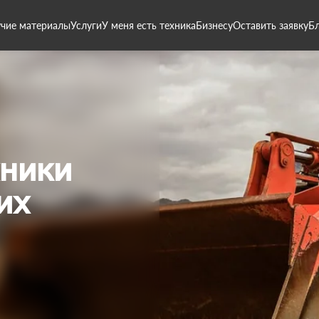
чие материалы
Услуги
У меня есть техника
Бизнесу
Оставить заявку
Б
хники
их