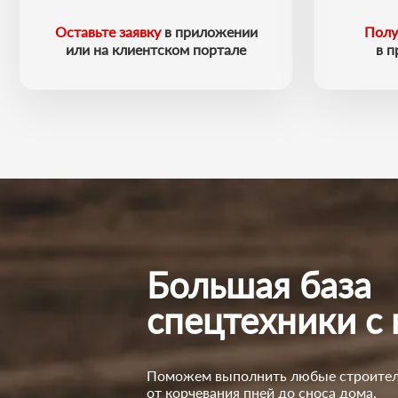
Оставьте заявку
в приложении
Полу
или на клиентском портале
в 
Большая база
спецтехники с
Поможем выполнить любые строител
от корчевания пней до сноса дома.