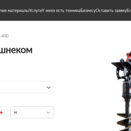
чие материалы
Услуги
У меня есть техника
Бизнесу
Оставить заявку
Б
-400
 шнеком
+
м