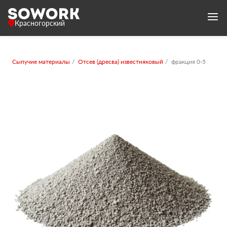
Красногорский
Сыпучие материалы
Отсев (дресва) известняковый
фракция 0-5