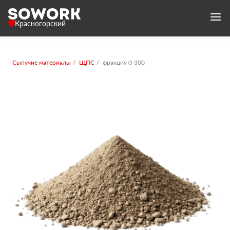
Красногорский
Сыпучие материалы
ЩПС
фракция 0-300