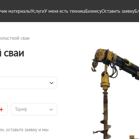
чие материалы
Услуги
У меня есть техника
Бизнесу
Оставить заявку
Б
опастной сваи
 сваи
+
Тариф
н, оставьте заявку и мы