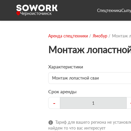
Спецтехника
Сыпу
Черноисточинск
Аренда спец.техники
Ямобур
Монтаж л
Монтаж лопастной
Характеристики
Монтаж лопастной сваи
Срок аренды
-
Тариф для вашего региона не установле
найдем то что вас интересует