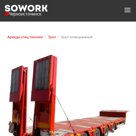
Черноисточинск
Аренда спец.техники
Трал
Трал низкорамный