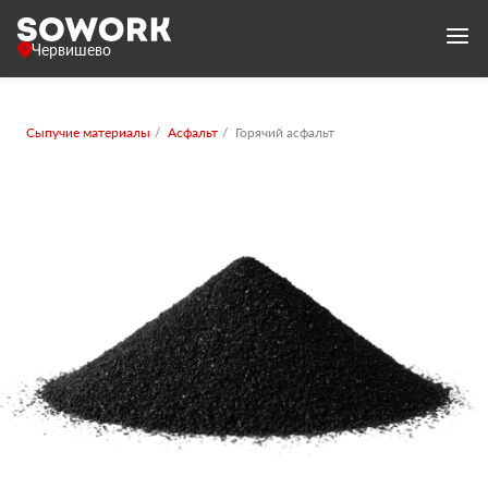
Червишево
Сыпучие материалы
Асфальт
Горячий асфальт