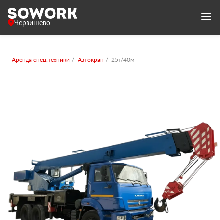
Червишево
Аренда спец.техники
Автокран
25т/40м