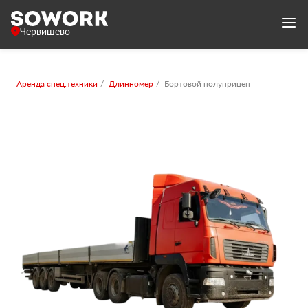
Червишево
Аренда спец.техники
Длинномер
Бортовой полуприцеп