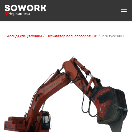
Червишево
Аренда спец.техники
Экскаватор полноповоротный
270 гусеничный 