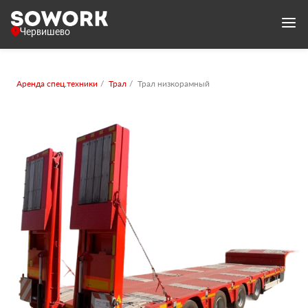
Червишево
Аренда спец.техники
Трал
Трал низкорамный