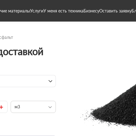
чие материалы
Услуги
У меня есть техника
Бизнесу
Оставить заявку
Б
сфальт
 доставкой
+
м3