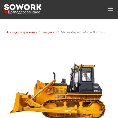
Долгодеревенское
Аренда спец.техники
Бульдозер
Малогабаритный 0,6-0,9 тонн