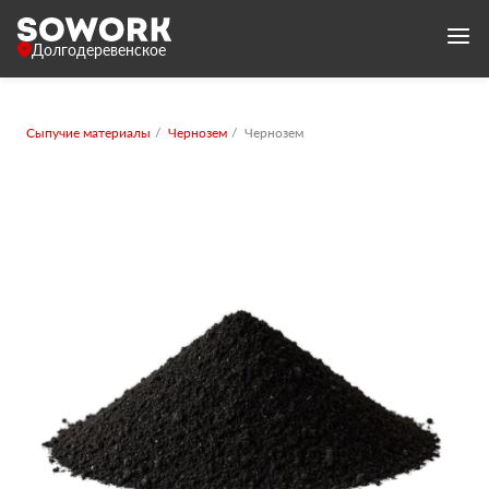
Долгодеревенское
Сыпучие материалы
Чернозем
Чернозем