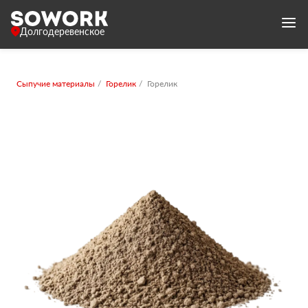
Долгодеревенское
Сыпучие материалы
Горелик
Горелик