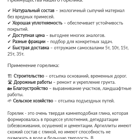
✔
Натуральный состав
– экологичный сыпучий материал
без вредных примесей.
✔
Хорошая уплотняемость
– обеспечивает устойчивость
покрытий.
✔
Доступная цена
– выгоднее многих аналогов.
✔
Разные фракции
– подбор для конкретных задач.
✔
Быстрая доставка
– отгружаем самосвалами 5т, 10т, 15т,
25т, 35т.
Применение горелика:
🏗
Строительство
– отсыпка оснований, временных дорог.
🛣
Дорожные работы
– ремонт и укрепление грунта.
🏡
Благоустройство
– выравнивание участков, ландшафтные
работы.
🌱
Сельское хозяйство
– отсыпка подъездных путей.
Горелик - это очень твердая камнеподобная глина, которая
формировалась в процессе уплотнения, дегидратации
(обезвоживания, осушения) и цементации. Аргиллиты имеют
схожий состав с глиной, но имеют способность не
размокать в воде и большую твердость. В