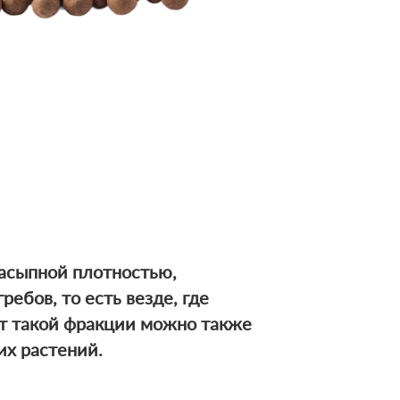
насыпной плотностью,
ебов, то есть везде, где
ит
такой фракции можно также
их растений.