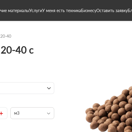
чие материалы
Услуги
У меня есть техника
Бизнесу
Оставить заявку
Б
 20-40
20-40 с
+
м3