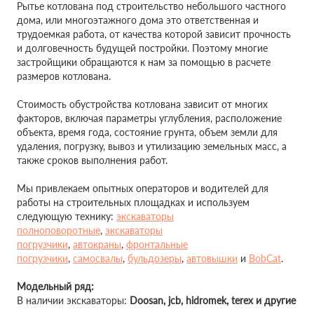
Рытье котлована под строительство небольшого частного
дома, или многоэтажного дома это ответственная и
трудоемкая работа, от качества которой зависит прочность
и долговечность будущей постройки. Поэтому многие
застройщики обращаются к нам за помощью в расчете
размеров котлована.
Стоимость обустройства котлована зависит от многих
факторов, включая параметры углубления, расположение
объекта, время года, состояние грунта, объем земли для
удаления, погрузку, вывоз и утилизацию земельных масс, а
также сроков выполнения работ.
Мы привлекаем опытных операторов и водителей для
работы на строительных площадках и используем
следующую технику:
экскаваторы
полноповоротные
,
экскаваторы
погрузчики
,
автокраны
,
фронтальные
погрузчики
,
самосвалы
,
бульдозеры
,
автовышки
и
BobCat
.
Модельный ряд:
В наличии экскаваторы:
Doosan,
jcb, hidromek, terex и другие