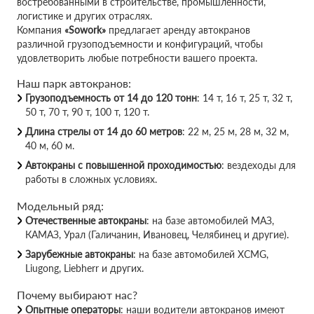
востребованными в строительстве, промышленности,
логистике и других отраслях.
Компания
«Sowork»
предлагает аренду автокранов
различной грузоподъемности и конфигураций, чтобы
удовлетворить любые потребности вашего проекта.
Наш парк автокранов:
Грузоподъемность от 14 до 120 тонн
: 14 т, 16 т, 25 т, 32 т,
50 т, 70 т, 90 т, 100 т, 120 т.
Длина стрелы от 14 до 60 метров
: 22 м, 25 м, 28 м, 32 м,
40 м, 60 м.
Автокраны с повышенной проходимостью
: вездеходы для
работы в сложных условиях.
Модельный ряд:
Отечественные автокраны
: на базе автомобилей МАЗ,
КАМАЗ, Урал (Галичанин, Ивановец, Челябинец и другие).
Зарубежные автокраны
: на базе автомобилей XCMG,
Liugong, Liebherr и других.
Почему выбирают нас?
Опытные операторы
: наши водители автокранов имеют