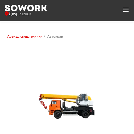
Двуреченск
Аренда спец.техники
Автокран