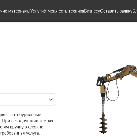
чие материалы
Услуги
У меня есть техника
Бизнесу
Оставить заявку
Б
рке – это бурильные
. При сегодняшних темпах
о ям вручную сложно,
требованная услуга.