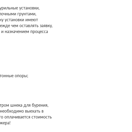
рильные установки,
лочными грунтами,
ку установки имеют
ежде чем оставлять заявку,
и назначением процесса
етонные опоры;
етром шнека для бурения,
 необходимо выехать в
то оплачивается стоимость
джера!