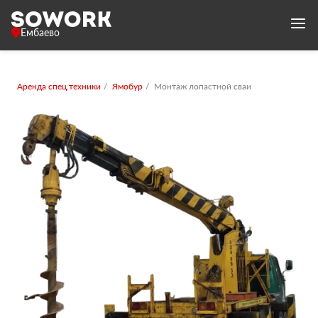
Ембаево
Аренда спец.техники
Ямобур
Монтаж лопастной сваи