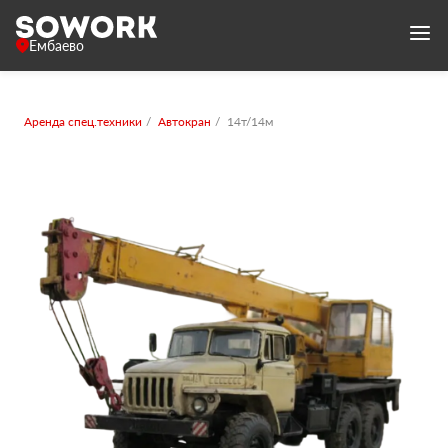
Ембаево
Аренда спец.техники
Автокран
14т/14м