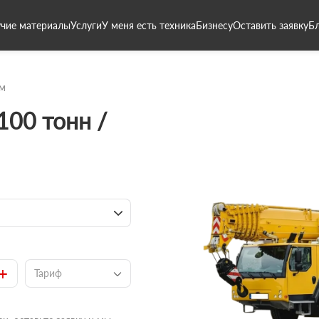
чие материалы
Услуги
У меня есть техника
Бизнесу
Оставить заявку
Б
8м
100 тонн /
+
Тариф