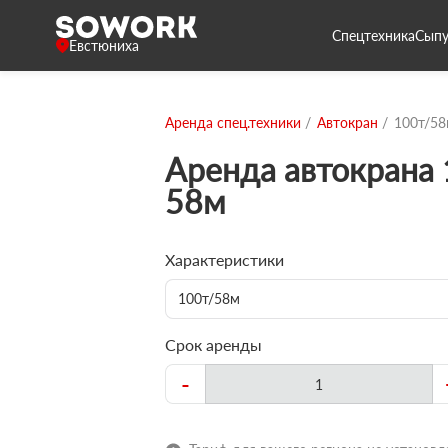
Спецтехника
Сыпу
Евстюниха
Аренда спец.техники
Автокран
100т/5
Аренда автокрана 
58м
Характеристики
100т/58м
Срок аренды
-