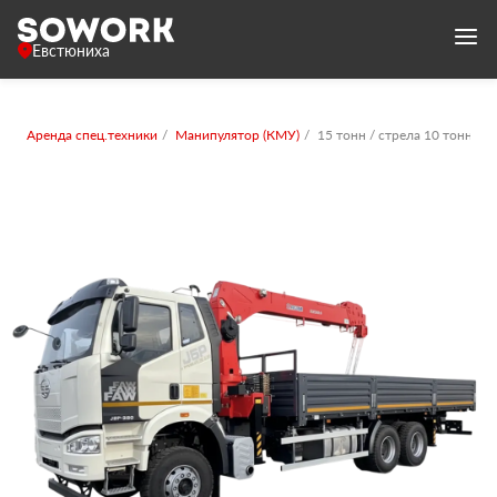
Евстюниха
Аренда спец.техники
Манипулятор (КМУ)
15 тонн / стрела 10 тонн