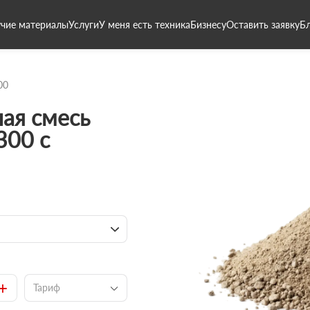
чие материалы
Услуги
У меня есть техника
Бизнесу
Оставить заявку
Б
00
ая смесь
300 с
+
Тариф