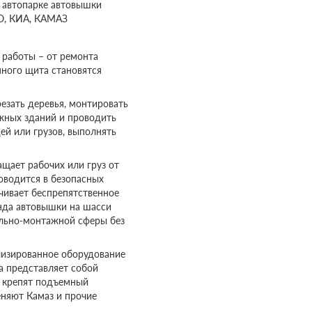
м автопарке автовышки
О, КИА, КАМАЗ
работы – от ремонта
ного щита становятся
езать деревья, монтировать
жных зданий и проводить
й или грузов, выполнять
щает рабочих или груз от
оводится в безопасных
чивает беспрепятственное
нда автовышки на шасси
льно-монтажной сферы без
лизированное оборудование
а представляет собой
е крепят подъемный
еняют Камаз и прочие