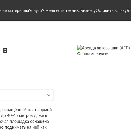
чие материалы
Услуги
У меня есть техника
Бизнесу
Оставить заявку
Б
 в
ь, оснащённый платформой
 до 40-45 метров даже в
абочая площадка оснащена
но поднимать на ней как