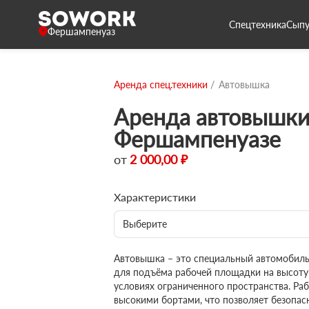
Спецтехника
Сыпу
Фершампенуаз
Аренда спец.техники
Автовышка
Аренда автовышки
Фершампенуазе
от
2 000,00 ₽
Характеристики
Выберите
Автовышка – это специальный автомобил
для подъёма рабочей площадки на высоту
условиях ограниченного пространства. Р
высокими бортами, что позволяет безопас