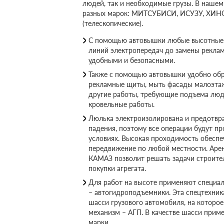
людей, так и необходимые грузы. В наше
разных марок: МИТСУБИСИ, ИСУЗУ, ХИН
(телескопические).
С помощью автовышки любые высотные 
линий электропередач до замены реклам
удобными и безопасными.
Также с помощью автовышки удобно обр
рекламные щиты, мыть фасады малоэта
другие работы, требующие подъема люде
кровельные работы.
Люлька электроизолирована и предотвра
падения, поэтому все операции будут пр
условиях. Высокая проходимость обеспе
передвижение по любой местности. Аре
КАМАЗ позволит решать задачи строите
покупки агрегата.
Для работ на высоте применяют специа
– автогидроподъемники. Эта спецтехник
шасси грузового автомобиля, на которо
механизм – АГП. В качестве шасси прим
марки.