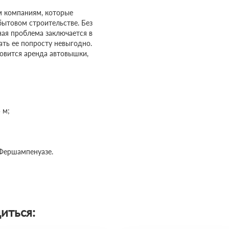
м компаниям, которые
ытовом строительстве. Без
ная проблема заключается в
ть ее попросту невыгодно.
овится аренда автовышки,
 м;
 Фершампенуазе.
иться: