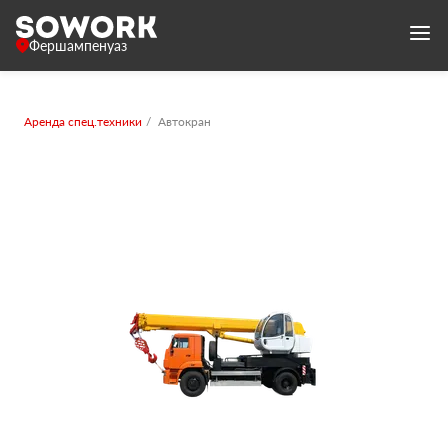
Фершампенуаз
Аренда спец.техники
Автокран