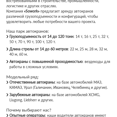
востребованными в строительстве, промышленности,
логистике и других отраслях.
Компания
«Sowork»
предлагает аренду автокранов
различной грузоподъемности и конфигураций, чтобы
удовлетворить любые потребности вашего проекта.
Наш парк автокранов:
Грузоподъемность от 14 до 120 тонн
: 14 т, 16 т, 25 т, 32 т,
50 т, 70 т, 90 т, 100 т, 120 т.
Длина стрелы от 14 до 60 метров
: 22 м, 25 м, 28 м, 32 м,
40 м, 60 м.
Автокраны с повышенной проходимостью
: вездеходы для
работы в сложных условиях.
Модельный ряд:
Отечественные автокраны
: на базе автомобилей МАЗ,
КАМАЗ, Урал (Галичанин, Ивановец, Челябинец и другие).
Зарубежные автокраны
: на базе автомобилей XCMG,
Liugong, Liebherr и других.
Почему выбирают нас?
Опытные операторы
: наши водители автокранов имеют