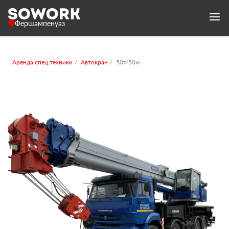
Фершампенуаз
Аренда спец.техники
Автокран
50т/50м