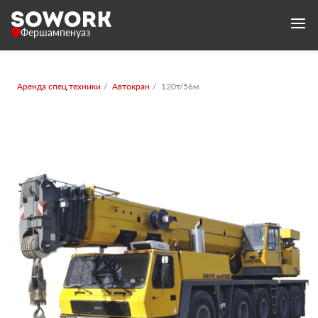
Фершампенуаз
Аренда спец.техники
Автокран
120т/56м