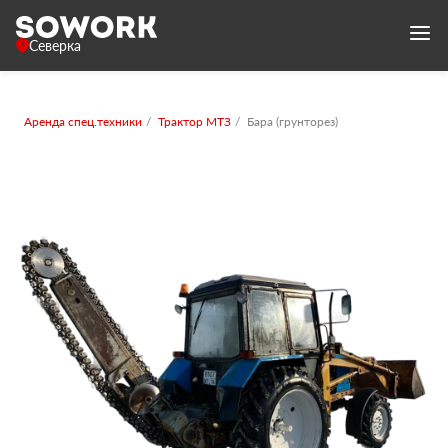
Северка
Аренда спец.техники
Трактор МТЗ
Бара (грунторез)