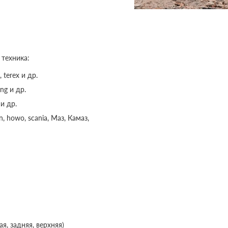
 техника:
, terex и др.
ng и др.
и др.
 howo, scania, Маз, Камаз,
я, задняя, верхняя)