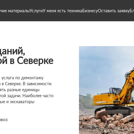
чие материалы
Услуги
У меня есть техника
Бизнесу
Оставить заявку
Б
даний,
й в Северке
 услуга по демонтажу
 в Северке. В зависимости
нять разные единицы
той задачи. Наиболее часто
ые и экскаваторы
воз: