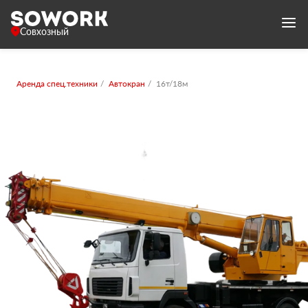
Совхозный
Аренда спец.техники
Автокран
16т/18м