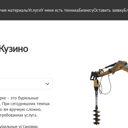
чие материалы
Услуги
У меня есть техника
Бизнесу
Оставить заявку
Б
Кузино
рке – это бурильные
. При сегодняшних темпах
о ям вручную сложно,
требованная услуга.
рильные установки,