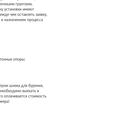
лочными грунтами,
ку установки имеют
ежде чем оставлять заявку,
и назначением процесса
етонные опоры;
етром шнека для бурения,
 необходимо выехать в
то оплачивается стоимость
джера!