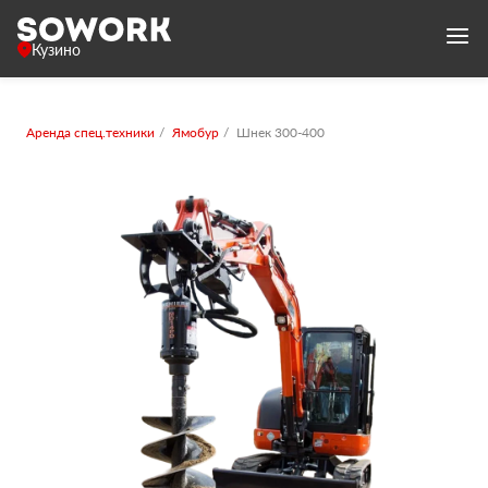
Кузино
Аренда спец.техники
Ямобур
Шнек 300-400