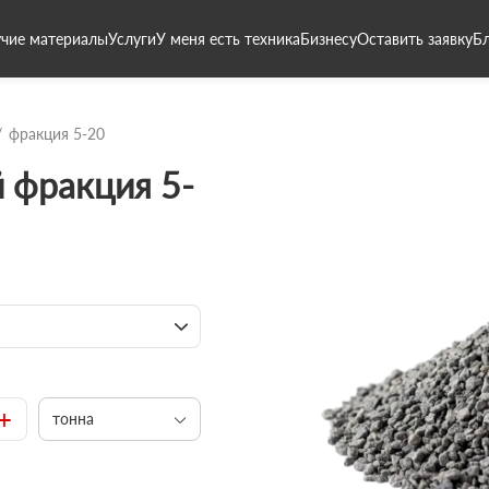
чие материалы
Услуги
У меня есть техника
Бизнесу
Оставить заявку
Б
фракция 5-20
 фракция 5-
+
тонна