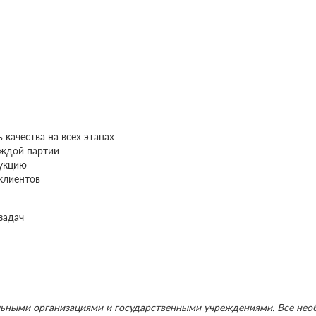
 качества на всех этапах
аждой партии
укцию
клиентов
задач
льными организациями и государственными учреждениями. Все не