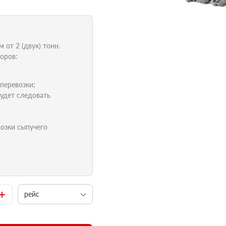
от 2 (двух) тонн.
оров:
 перевозки;
удет следовать
возки сыпучего
+
рейс