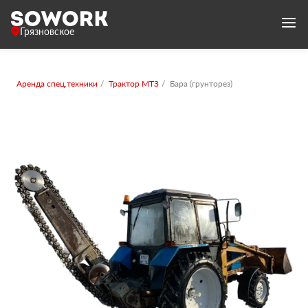
Грязновское
Аренда спец.техники
Трактор МТЗ
Бара (грунторез)