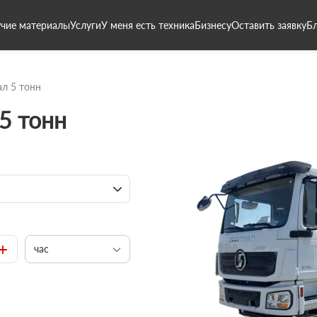
чие материалы
Услуги
У меня есть техника
Бизнесу
Оставить заявку
Б
л 5 тонн
5 тонн
+
час