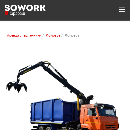
Карабаш
Аренда спец.техники
Ломовоз
Ломовоз