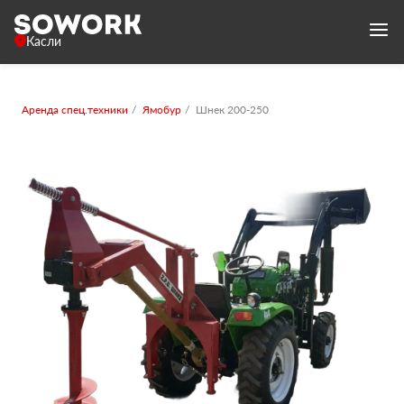
Касли
Аренда спец.техники
Ямобур
Шнек 200-250