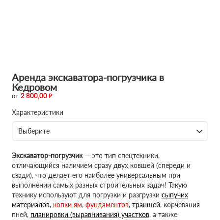
Аренда экскаватора-погрузчика в
Кедровом
от
2 800,00 ₽
Характеристики
Выберите
Экскаватор-погрузчик
— это тип спецтехники,
отличающийся наличием сразу двух ковшей (спереди и
сзади), что делает его наиболее универсальным при
выполнении самых разных строительных задач! Такую
технику используют для погрузки и разгрузки
сыпучих
материалов
,
копки ям
,
фундаментов
,
траншей
, корчевания
пней,
планировки (выравнивания) участков
, а также