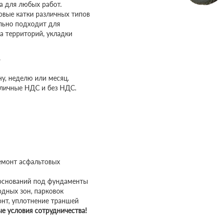
а для любых работ.
овые катки различных типов
льно подходит для
а территорий, укладки
?
ну, неделю или месяц.
личные НДС и без НДС.
емонт асфальтовых
 оснований под фундаменты
одных зон, парковок
онт, уплотнение траншей
е условия сотрудничества!