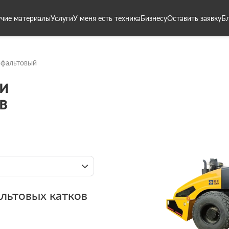
чие материалы
Услуги
У меня есть техника
Бизнесу
Оставить заявку
Б
сфальтовый
и
в
льтовых катков