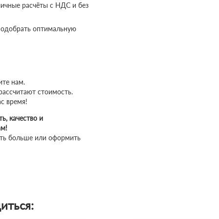
личные расчёты с НДС и без
одобрать оптимальную
ите нам.
рассчитают стоимость.
с время!
ь, качество и
ам!
ать больше или оформить
иться: