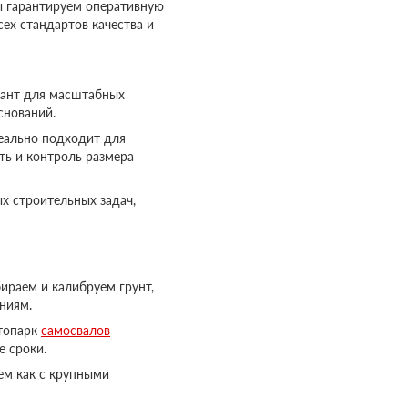
ы гарантируем оперативную
ех стандартов качества и
иант для масштабных
снований.
еально подходит для
ть и контроль размера
х строительных задач,
ираем и калибруем грунт,
ниям.
топарк
самосвалов
е сроки.
ем как с крупными