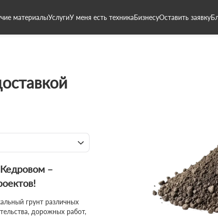
чие материалы
Услуги
У меня есть техника
Бизнесу
Оставить заявку
Б
доставкой
 Кедровом –
роектов!
кальный грунт различных
тельства, дорожных работ,