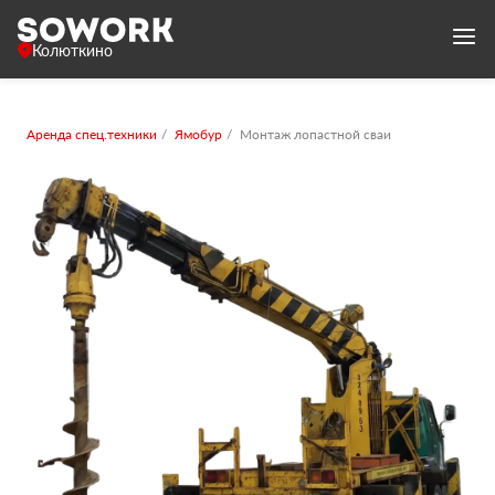
Колюткино
Аренда спец.техники
Ямобур
Монтаж лопастной сваи