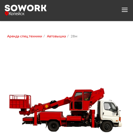
Копейск
Аренда спец.техники
Автовышка
28м